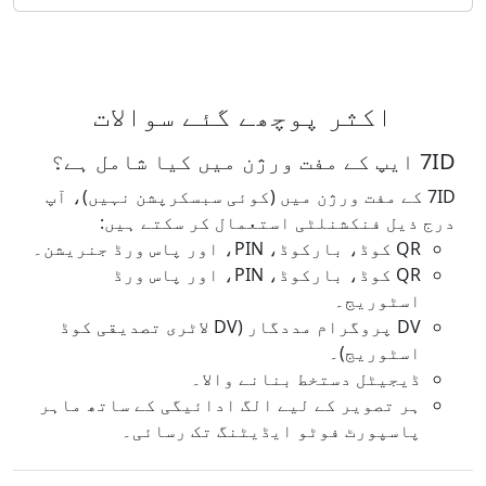
اکثر پوچھے گئے سوالات
7ID ایپ کے مفت ورژن میں کیا شامل ہے؟
7ID کے مفت ورژن میں (کوئی سبسکرپشن نہیں)، آپ
درج ذیل فنکشنلٹی استعمال کر سکتے ہیں:
QR کوڈ، بارکوڈ، PIN، اور پاس ورڈ جنریشن۔
QR کوڈ، بارکوڈ، PIN، اور پاس ورڈ
اسٹوریج۔
DV پروگرام مددگار (DV لاٹری تصدیقی کوڈ
اسٹوریج)۔
ڈیجیٹل دستخط بنانے والا۔
ہر تصویر کے لیے الگ ادائیگی کے ساتھ ماہر
پاسپورٹ فوٹو ایڈیٹنگ تک رسائی۔