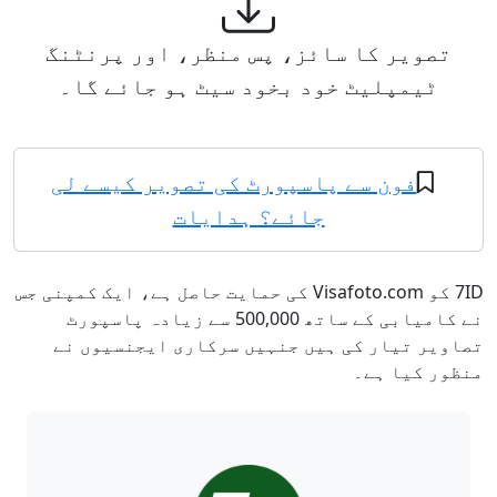
تصویر کا سائز، پس منظر، اور پرنٹنگ
ٹیمپلیٹ خود بخود سیٹ ہو جائے گا۔
فون سے پاسپورٹ کی تصویر کیسے لی
جائے؟ ہدایات
7ID کو Visafoto.com کی حمایت حاصل ہے، ایک کمپنی جس
نے کامیابی کے ساتھ 500,000 سے زیادہ پاسپورٹ
تصاویر تیار کی ہیں جنہیں سرکاری ایجنسیوں نے
منظور کیا ہے۔