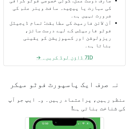
صارف دوست عمل: کوئی خصوصی فوٹو گرافی
کی مہارت یا پیچیدہ سافٹ ویئر علم کی
ضرورت نہیں ہے۔
آن لائن فارمیٹ کی مطابقت: تمام ڈیجیٹل
فوٹو فارمیٹس کے لیے درست سائز،
ریزولوشن اور کمپوزیشن کو یقینی
بناتا ہے۔
7ID ڈاؤن لوڈ کریں۔ →
نہ صرف ایک پاسپورٹ فوٹو میکر
منظم رہیں، پراعتماد رہیں۔ وہ ایپ جو آپ
کی شناخت بناتی ہے!