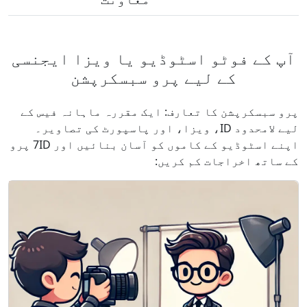
آپ کے فوٹو اسٹوڈیو یا ویزا ایجنسی
کے لیے پرو سبسکرپشن
پرو سبسکرپشن کا تعارف: ایک مقررہ ماہانہ فیس کے
لیے لامحدود ID، ویزا، اور پاسپورٹ کی تصاویر۔
اپنے اسٹوڈیو کے کاموں کو آسان بنائیں اور 7ID پرو
کے ساتھ اخراجات کم کریں: