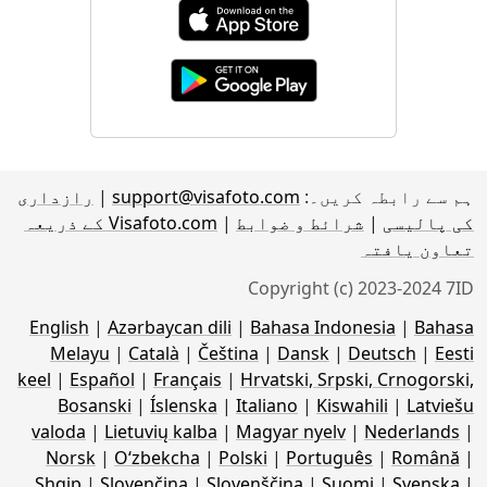
ہم سے رابطہ کریں۔:
support@visafoto.com
|
رازداری
کی پالیسی
|
شرائط و ضوابط
|
Visafoto.com کے ذریعہ
تعاون یافتہ
Copyright (c) 2023-2024 7ID
English
|
Azərbaycan dili
|
Bahasa Indonesia
|
Bahasa
Melayu
|
Català
|
Čeština
|
Dansk
|
Deutsch
|
Eesti
keel
|
Español
|
Français
|
Hrvatski, Srpski, Crnogorski,
Bosanski
|
Íslenska
|
Italiano
|
Kiswahili
|
Latviešu
valoda
|
Lietuvių kalba
|
Magyar nyelv
|
Nederlands
|
Norsk
|
Oʻzbekcha
|
Polski
|
Português
|
Română
|
Shqip
|
Slovenčina
|
Slovenščina
|
Suomi
|
Svenska
|