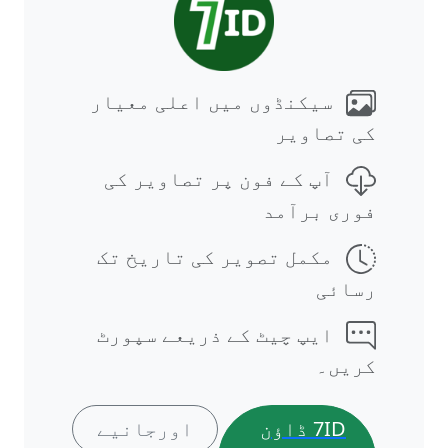
سیکنڈوں میں اعلی معیار
کی تصاویر
آپ کے فون پر تصاویر کی
فوری برآمد
مکمل تصویر کی تاریخ تک
رسائی
ایپ چیٹ کے ذریعے سپورٹ
کریں۔
7ID ڈاؤن
اورجانیے