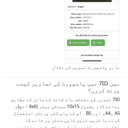
ماہر پاسپورٹ تصویر کی مثال
میں 7ID میں پاسپورٹ کی تصاویر کیسے
پرنٹ کروں؟
7ID تصویر کو مختلف عام کاغذ کے سائز کے مطابق
بنائے گا، بشمول 10x15 سینٹی میٹر (4x6 انچ)،
A4، A5، اور B5۔ آپ کے پاس کلر پرنٹر استعمال
کرنے یا قریب ترین کاپی سنٹر پر جانے کا
اختیار ہے۔ تصویر آپ کے منتخب کردہ سائز میں