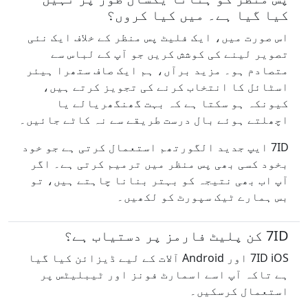
کیا گیا ہے۔ میں کیا کروں؟
اس صورت میں، ایک فلیٹ پس منظر کے خلاف ایک نئی
تصویر لینے کی کوشش کریں جو آپ کے لباس سے
متصادم ہو۔ مزید برآں، ہم ایک صاف ستھرا ہیئر
اسٹائل کا انتخاب کرنے کی تجویز کرتے ہیں،
کیونکہ ہو سکتا ہے کہ بہت گھنگھریالے یا
اچھلتے ہوئے بال درست طریقے سے نہ کاٹے جائیں۔
7ID ایپ جدید الگورتھم استعمال کرتی ہے جو خود
بخود کسی بھی پس منظر میں ترمیم کرتی ہے۔ اگر
آپ اب بھی نتیجہ کو بہتر بنانا چاہتے ہیں، تو
بس ہمارے ٹیک سپورٹ کو لکھیں۔
7ID کن پلیٹ فارمز پر دستیاب ہے؟
7ID iOS اور Android آلات کے لیے ڈیزائن کیا گیا
ہے تاکہ آپ اسے اسمارٹ فونز اور ٹیبلیٹس پر
استعمال کرسکیں۔