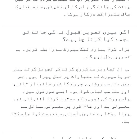
پرنٹ کی جائے گی، اس کے لیے قینچی سے صرف ایک
صاف ستھرا کٹ درکار ہوگا۔
اگر میری تصویر قبول نہ کی جائے تو
مجھے کیا کرنا چاہیے؟
براہ کرم ہماری ٹیک سپورٹ سے رابطہ کریں۔ ہم
تصویر بدل دیں گے۔
ہم ان تصاویر سے شروع کرنے کی تجویز کرتے ہیں
جو پاسپورٹ کے معیارات پر عمل پیرا ہوں، جس
میں مناسب روشنی، چہرے کا غیر جانبدار تاثر،
اور مناسب لباس کوڈ ہو۔ ایسی صورتوں میں،
پاسپورٹ کی تصویر کو مسترد کرنا انتہائی غیر
معمولی ہے اور عام طور پر معمولی مسائل سے
پیدا ہوتا ہے جنہیں آسانی سے درست کیا جا سکتا
ہے۔
پس منظر کو ہٹانا یکساں طور پر نہیں