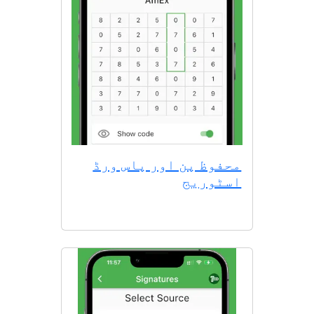
محفوظ پن اور پاس ورڈ
اسٹوریج