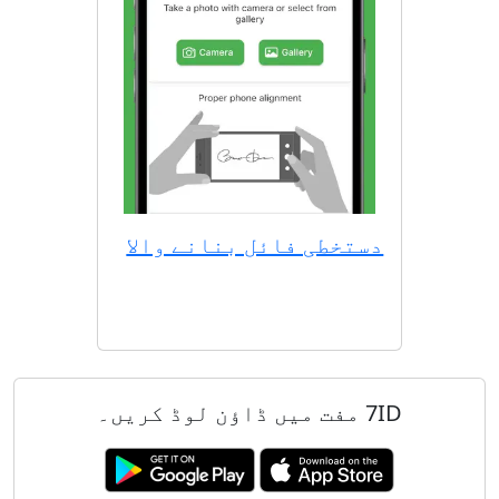
دستخطی فائل بنانے والا
7ID مفت میں ڈاؤن لوڈ کریں۔