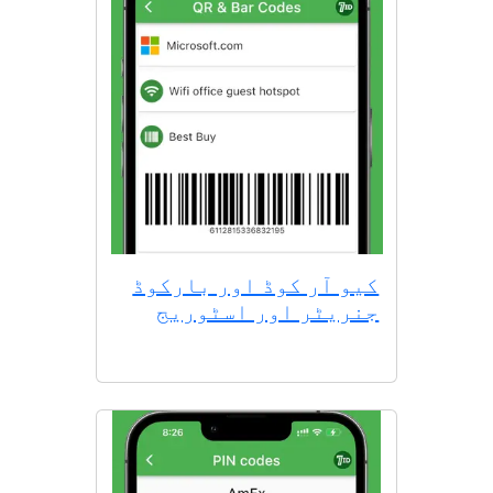
کیو آر کوڈ اور بارکوڈ
جنریٹر اور اسٹوریج