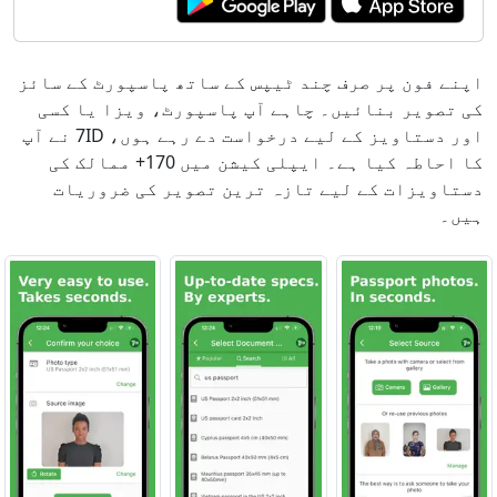
اپنے فون پر صرف چند ٹیپس کے ساتھ پاسپورٹ کے سائز
کی تصویر بنائیں۔ چاہے آپ پاسپورٹ، ویزا یا کسی
اور دستاویز کے لیے درخواست دے رہے ہوں، 7ID نے آپ
کا احاطہ کیا ہے۔ ایپلی کیشن میں 170+ ممالک کی
دستاویزات کے لیے تازہ ترین تصویر کی ضروریات
ہیں۔