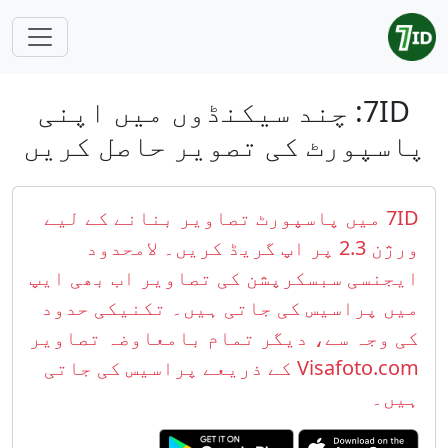
7ID: چند سیکنڈوں میں اپنی
پاسپورٹ کی تصویر حاصل کریں
7ID میں پاسپورٹ تصاویر بنانے کے لیے
ورژن 2.3 پر اپ گریڈ کریں۔ لامحدود
ایجنسی سبسکرپشن کی تصاویر اب بھی ایپ
میں پراسیس کی جاتی ہیں۔ تکنیکی حدود
کی وجہ سے، دیگر تمام بامعاوضہ تصاویر
Visafoto.com کے ذریعے پراسیس کی جاتی
ہیں۔