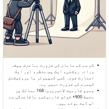
کم سے کم سامان کی ضرورت ہے: صرف پیشہ
ورانہ روشنی، ایک پس منظر، اور ایک
اسمارٹ فون۔ کسی کمپیوٹر یا پروفیشنل
کیمرے کی ضرورت نہیں ہے۔
وسیع فارمیٹ لائبریری: 168 ممالک پر
محیط 900+ فوٹو فارمیٹس، باقاعدگی سے
اپ ڈیٹ ہوتے ہیں۔