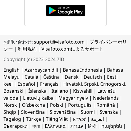
お問い合わせ:
support@visafoto.com
|
プライバシーポリ
シー
|
利用規約
|
Visafoto.comによるサポート
Copyright (c) 2023-2024 7ID
English
|
Azərbaycan dili
|
Bahasa Indonesia
|
Bahasa
Melayu
|
Català
|
Čeština
|
Dansk
|
Deutsch
|
Eesti
keel
|
Español
|
Français
|
Hrvatski, Srpski, Crnogorski,
Bosanski
|
Íslenska
|
Italiano
|
Kiswahili
|
Latviešu
valoda
|
Lietuvių kalba
|
Magyar nyelv
|
Nederlands
|
Norsk
|
Oʻzbekcha
|
Polski
|
Português
|
Română
|
Shqip
|
Slovenčina
|
Slovenščina
|
Suomi
|
Svenska
|
Tagalog
|
Türkçe
|
Tiếng Việt
|
አማርኛ
|
العربية
|
Български
|
বাংলা
|
Ελληνικά
|
עברית
|
हिन्दी
|
հայերեն
|