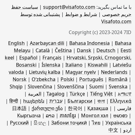
با ما تماس بگیرید:
support@visafoto.com
|
سیاست حفظ
حریم خصوصی
|
شرایط و ضوابط
|
پشتیبانی شده توسط
Visafoto.com
Copyright (c) 2023-2024 7ID
English
|
Azərbaycan dili
|
Bahasa Indonesia
|
Bahasa
Melayu
|
Català
|
Čeština
|
Dansk
|
Deutsch
|
Eesti
keel
|
Español
|
Français
|
Hrvatski, Srpski, Crnogorski,
Bosanski
|
Íslenska
|
Italiano
|
Kiswahili
|
Latviešu
valoda
|
Lietuvių kalba
|
Magyar nyelv
|
Nederlands
|
Norsk
|
Oʻzbekcha
|
Polski
|
Português
|
Română
|
Shqip
|
Slovenčina
|
Slovenščina
|
Suomi
|
Svenska
|
አማርኛ
|
Tiếng Việt
|
Türkçe
|
Tagalog
|
العربية
|
Ελληνικά
|
বাংলা
|
Български
|
עברית
|
հայերեն
|
हिन्दी
|
فارسی
|
|
Қазақша
|
한국어
|
ქართული ენა
|
日本語
Кыргызча
|
ລາວ
|
ភាសាខ្មែរ
|
Монгол хэл
|
ဗမာစာ
|
|
Русский
|
සිංහල
|
Забони тоҷикӣ
|
ไทย
|
Українська
اردو
|
中文