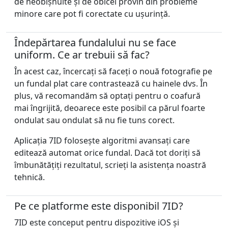
de neobișnuite și de obicei provin din probleme
minore care pot fi corectate cu ușurință.
Îndepărtarea fundalului nu se face
uniform. Ce ar trebuii să fac?
În acest caz, încercați să faceți o nouă fotografie pe
un fundal plat care contrastează cu hainele dvs. În
plus, vă recomandăm să optați pentru o coafură
mai îngrijită, deoarece este posibil ca părul foarte
ondulat sau ondulat să nu fie tuns corect.
Aplicația 7ID folosește algoritmi avansați care
editează automat orice fundal. Dacă tot doriți să
îmbunătățiți rezultatul, scrieți la asistența noastră
tehnică.
Pe ce platforme este disponibil 7ID?
7ID este conceput pentru dispozitive iOS și