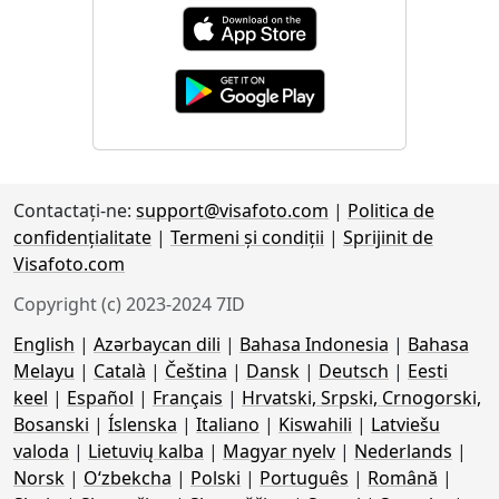
Contactaţi-ne:
support@visafoto.com
|
Politica de
confidențialitate
|
Termeni și condiții
|
Sprijinit de
Visafoto.com
Copyright (c) 2023-2024 7ID
English
|
Azərbaycan dili
|
Bahasa Indonesia
|
Bahasa
Melayu
|
Català
|
Čeština
|
Dansk
|
Deutsch
|
Eesti
keel
|
Español
|
Français
|
Hrvatski, Srpski, Crnogorski,
Bosanski
|
Íslenska
|
Italiano
|
Kiswahili
|
Latviešu
valoda
|
Lietuvių kalba
|
Magyar nyelv
|
Nederlands
|
Norsk
|
Oʻzbekcha
|
Polski
|
Português
|
Română
|