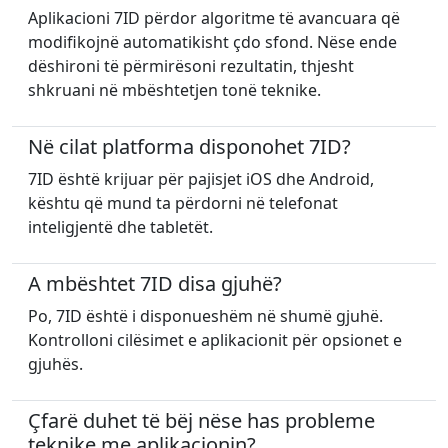
Aplikacioni 7ID përdor algoritme të avancuara që
modifikojnë automatikisht çdo sfond. Nëse ende
dëshironi të përmirësoni rezultatin, thjesht
shkruani në mbështetjen tonë teknike.
Në cilat platforma disponohet 7ID?
7ID është krijuar për pajisjet iOS dhe Android,
kështu që mund ta përdorni në telefonat
inteligjentë dhe tabletët.
A mbështet 7ID disa gjuhë?
Po, 7ID është i disponueshëm në shumë gjuhë.
Kontrolloni cilësimet e aplikacionit për opsionet e
gjuhës.
Çfarë duhet të bëj nëse has probleme
teknike me aplikacionin?