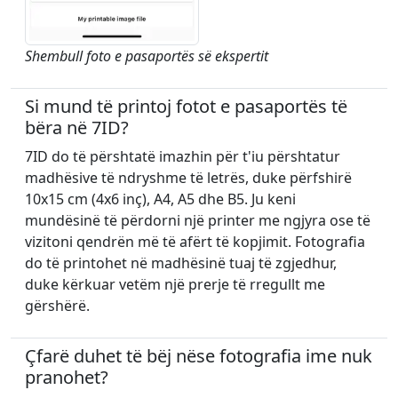
Shembull foto e pasaportës së ekspertit
Si mund të printoj fotot e pasaportës të
bëra në 7ID?
7ID do të përshtatë imazhin për t'iu përshtatur
madhësive të ndryshme të letrës, duke përfshirë
10x15 cm (4x6 inç), A4, A5 dhe B5. Ju keni
mundësinë të përdorni një printer me ngjyra ose të
vizitoni qendrën më të afërt të kopjimit. Fotografia
do të printohet në madhësinë tuaj të zgjedhur,
duke kërkuar vetëm një prerje të rregullt me
gërshërë.
Çfarë duhet të bëj nëse fotografia ime nuk
pranohet?