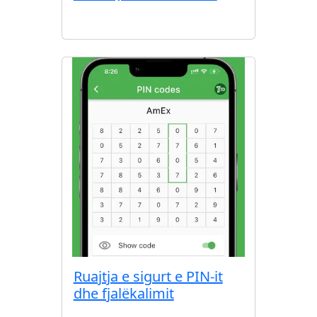
Ruajtja e sigurt e PIN-it
dhe fjalëkalimit