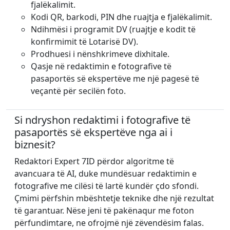
fjalëkalimit.
Kodi QR, barkodi, PIN dhe ruajtja e fjalëkalimit.
Ndihmësi i programit DV (ruajtje e kodit të
konfirmimit të Lotarisë DV).
Prodhuesi i nënshkrimeve dixhitale.
Qasje në redaktimin e fotografive të
pasaportës së ekspertëve me një pagesë të
veçantë për secilën foto.
Si ndryshon redaktimi i fotografive të
pasaportës së ekspertëve nga ai i
biznesit?
Redaktori Expert 7ID përdor algoritme të
avancuara të AI, duke mundësuar redaktimin e
fotografive me cilësi të lartë kundër çdo sfondi.
Çmimi përfshin mbështetje teknike dhe një rezultat
të garantuar. Nëse jeni të pakënaqur me foton
përfundimtare, ne ofrojmë një zëvendësim falas.