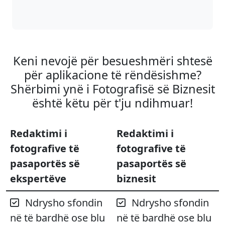
Keni nevojë për besueshmëri shtesë
për aplikacione të rëndësishme?
Shërbimi ynë i Fotografisë së Biznesit
është këtu për t'ju ndihmuar!
Redaktimi i
Redaktimi i
fotografive të
fotografive të
pasaportës së
pasaportës së
ekspertëve
biznesit
Ndrysho sfondin
Ndrysho sfondin
në të bardhë ose blu
në të bardhë ose blu