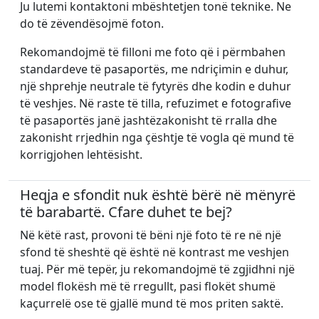
Ju lutemi kontaktoni mbështetjen tonë teknike. Ne
do të zëvendësojmë foton.
Rekomandojmë të filloni me foto që i përmbahen
standardeve të pasaportës, me ndriçimin e duhur,
një shprehje neutrale të fytyrës dhe kodin e duhur
të veshjes. Në raste të tilla, refuzimet e fotografive
të pasaportës janë jashtëzakonisht të rralla dhe
zakonisht rrjedhin nga çështje të vogla që mund të
korrigjohen lehtësisht.
Heqja e sfondit nuk është bërë në mënyrë
të barabartë. Cfare duhet te bej?
Në këtë rast, provoni të bëni një foto të re në një
sfond të sheshtë që është në kontrast me veshjen
tuaj. Për më tepër, ju rekomandojmë të zgjidhni një
model flokësh më të rregullt, pasi flokët shumë
kaçurrelë ose të gjallë mund të mos priten saktë.