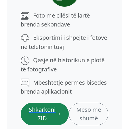
Foto me cilësi të lartë
brenda sekondave
Eksportimi i shpejtë i fotove
në telefonin tuaj
Qasje në historikun e plotë
të fotografive
Mbështetje përmes bisedës
brenda aplikacionit
Shkarkoni
Mëso më
7ID
shumë