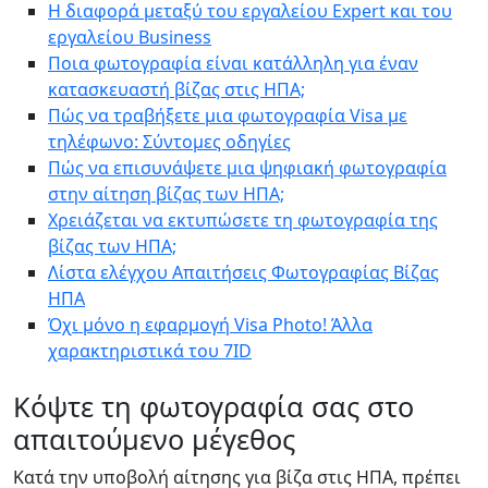
Η διαφορά μεταξύ του εργαλείου Expert και του
εργαλείου Business
Ποια φωτογραφία είναι κατάλληλη για έναν
κατασκευαστή βίζας στις ΗΠΑ;
Πώς να τραβήξετε μια φωτογραφία Visa με
τηλέφωνο: Σύντομες οδηγίες
Πώς να επισυνάψετε μια ψηφιακή φωτογραφία
στην αίτηση βίζας των ΗΠΑ;
Χρειάζεται να εκτυπώσετε τη φωτογραφία της
βίζας των ΗΠΑ;
Λίστα ελέγχου Απαιτήσεις Φωτογραφίας Βίζας
ΗΠΑ
Όχι μόνο η εφαρμογή Visa Photo! Άλλα
χαρακτηριστικά του 7ID
Κόψτε τη φωτογραφία σας στο
απαιτούμενο μέγεθος
Κατά την υποβολή αίτησης για βίζα στις ΗΠΑ, πρέπει