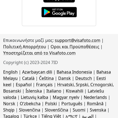
Επικοινωνήστε μαζί μας:
support@visafoto.com
|
Πολιτική Απορρήτου
|
Οροι και Προϋποθέσεις
|
Υποστηρίζεται από το Visafoto.com
Copyright (c) 2023-2024 7ID
English
|
Azərbaycan dili
|
Bahasa Indonesia
|
Bahasa
Melayu
|
Català
|
Čeština
|
Dansk
|
Deutsch
|
Eesti
keel
|
Español
|
Français
|
Hrvatski, Srpski, Crnogorski,
Bosanski
|
Íslenska
|
Italiano
|
Kiswahili
|
Latviešu
valoda
|
Lietuvių kalba
|
Magyar nyelv
|
Nederlands
|
Norsk
|
Oʻzbekcha
|
Polski
|
Português
|
Română
|
Shqip
|
Slovenčina
|
Slovenščina
|
Suomi
|
Svenska
|
Tagalog
|
Türkçe
|
Tiếng Việt
|
አማርኛ
|
العربية
|