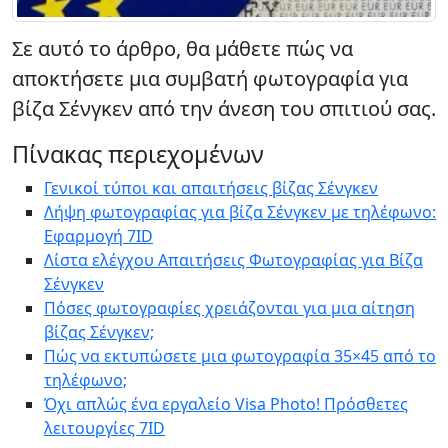
Σε αυτό το άρθρο, θα μάθετε πώς να
αποκτήσετε μια συμβατή φωτογραφία για
βίζα Σένγκεν από την άνεση του σπιτιού σας.
Πίνακας περιεχομένων
Γενικοί τύποι και απαιτήσεις βίζας Σένγκεν
Λήψη φωτογραφίας για βίζα Σένγκεν με τηλέφωνο:
Εφαρμογή 7ID
Λίστα ελέγχου Απαιτήσεις Φωτογραφίας για Βίζα
Σένγκεν
Πόσες φωτογραφίες χρειάζονται για μια αίτηση
βίζας Σένγκεν;
Πώς να εκτυπώσετε μια φωτογραφία 35×45 από το
τηλέφωνο;
Όχι απλώς ένα εργαλείο Visa Photo! Πρόσθετες
λειτουργίες 7ID