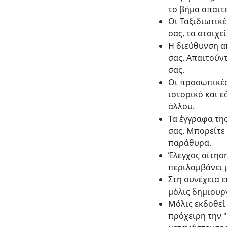
το βήμα απαιτ
Οι Ταξιδιωτικ
σας, τα στοιχε
Η διεύθυνση α
σας. Απαιτούντ
σας.
Οι προσωπικές
ιστορικό και ε
άλλου.
Τα έγγραφα τη
σας. Μπορείτε
παράθυρα.
Έλεγχος αίτηση
περιλαμβάνει 
Στη συνέχεια ε
μόλις δημιουρ
Μόλις εκδοθεί 
πρόχειρη την 