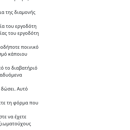
ια της διαμονής
εία του εργοδότη
νίας του εργοδότη
ιοδήποτε ποινικό
ασμό κάποιου
πό το διαβατήριό
αναδυόμενα
 δώσει. Αυτό
ετε τη φόρμα που
στε να έχετε
αξιωματούχους