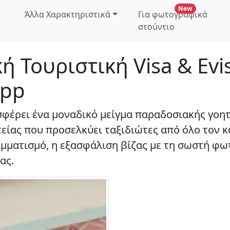
νέα δυνατότ
New
Άλλα Χαρακτηριστικά
Για φωτογραφικά
στούντιο
ή Τουριστική Visa & Evi
App
φέρει ένα μοναδικό μείγμα παραδοσιακής γοητ
είας που προσελκύει ταξιδιώτες από όλο τον κ
μματισμό, η εξασφάλιση βίζας με τη σωστή φω
ας.