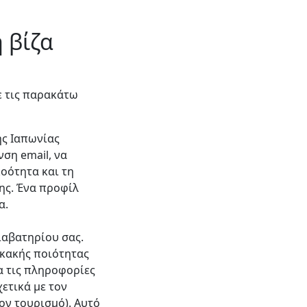
 βίζα
ε τις παρακάτω
ης Ιαπωνίας
νση email, να
κοότητα και τη
ης. Ένα προφίλ
α.
ιαβατηρίου σας.
 κακής ποιότητας
α τις πληροφορίες
ετικά με τον
ον τουρισμό). Αυτό