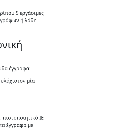
ρίπου 5 εργάσιμες
εγγράφων ή λάθη
ωνική
υθα έγγραφα:
ουλάχιστον μία
 πιστοποιητικό IE
πα έγγραφα με