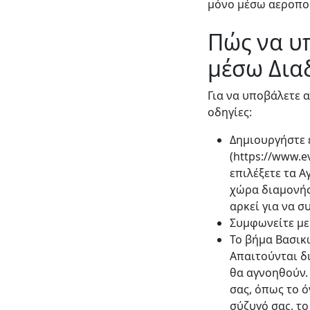
μόνο μέσω αεροπο
Πώς να υπ
μέσω Δια
Για να υποβάλετε 
οδηγίες:
Δημιουργήστε 
(https://www.e
επιλέξετε τα 
χώρα διαμονής
αρκεί για να σ
Συμφωνείτε με 
Το βήμα Βασικ
Απαιτούνται δ
θα αγνοηθούν.
σας, όπως το ό
σύζυγό σας, το