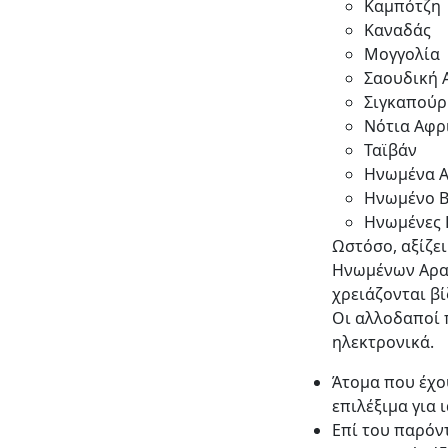
Καμπότζη
Καναδάς
Μογγολία
Σαουδική 
Σιγκαπούρ
Νότια Αφρ
Ταϊβάν
Ηνωμένα Α
Ηνωμένο Β
Ηνωμένες Π
Ωστόσο, αξίζει
Ηνωμένων Αραβ
χρειάζονται βί
Οι αλλοδαποί 
ηλεκτρονικά.
Άτομα που έχο
επιλέξιμα για 
Επί του παρόντ