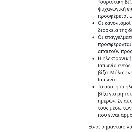
Τουριστική Βί
ψυχαγωγική επ
προσφέρεται ως
Οι κανονισμοί
διάρκεια της δ
Οι επαγγελματι
προσφέρονται μ
απαιτούν προσ
Η ηλεκτρονική 
Ιαπωνία εντός
βίζα. Μόλις εν
Ιαπωνία.
Το σύστημα ηλε
βίζα για μη το
ημερών. Σε αυτ
τους μέσω των
που είναι αρμό
Είναι σημαντικό να