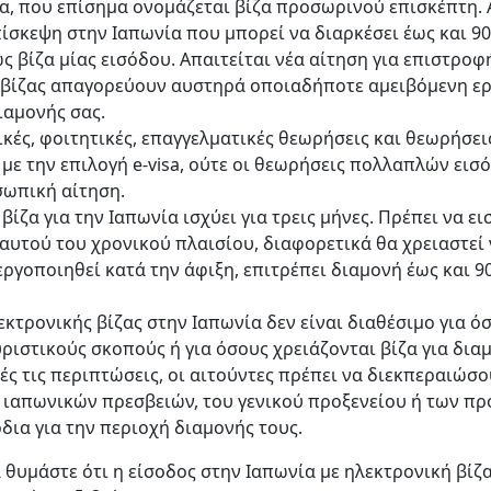
ζα, που επίσημα ονομάζεται βίζα προσωρινού επισκέπτη. 
ίσκεψη στην Ιαπωνία που μπορεί να διαρκέσει έως και 90
 βίζα μίας εισόδου. Απαιτείται νέα αίτηση για επιστροφ
 βίζας απαγορεύουν αυστηρά οποιαδήποτε αμειβόμενη ερ
ιαμονής σας.
κές, φοιτητικές, επαγγελματικές θεωρήσεις και θεωρήσει
ε την επιλογή e-visa, ούτε οι θεωρήσεις πολλαπλών εισόδ
ωπική αίτηση.
βίζα για την Ιαπωνία ισχύει για τρεις μήνες. Πρέπει να ει
 αυτού του χρονικού πλαισίου, διαφορετικά θα χρειαστεί
εργοποιηθεί κατά την άφιξη, επιτρέπει διαμονή έως και 9
κτρονικής βίζας στην Ιαπωνία δεν είναι διαθέσιμο για ό
υριστικούς σκοπούς ή για όσους χρειάζονται βίζα για δια
ές τις περιπτώσεις, οι αιτούντες πρέπει να διεκπεραιώσο
 ιαπωνικών πρεσβειών, του γενικού προξενείου ή των π
δια για την περιοχή διαμονής τους.
 θυμάστε ότι η είσοδος στην Ιαπωνία με ηλεκτρονική βίζα