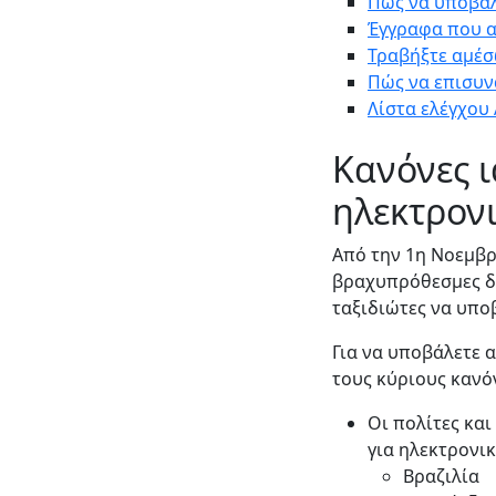
Πώς να υποβάλ
Έγγραφα που α
Τραβήξτε αμέσ
Πώς να επισυν
Λίστα ελέγχου
Κανόνες ι
ηλεκτρονι
Από την 1η Νοεμβρ
βραχυπρόθεσμες δι
ταξιδιώτες να υπο
Για να υποβάλετε 
τους κύριους κανόν
Οι πολίτες κα
για ηλεκτρονι
Βραζιλία